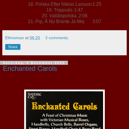
18. Polska Efter Niklas Larsson
1:25
19. Trippvals
1:47
20. Vallåtspolska
2:06
21. Pip, Å Nu Bränte Ja Mej
3:07
Ethnoman
at
06:20
3 comments:
Share
Saturday, 4 December 2021
Enchanted Carols