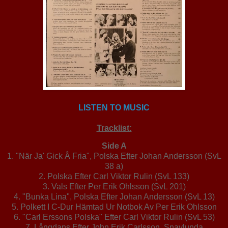
LISTEN TO MUSIC
Tracklist:
Side A
1. "När Ja' Gick Å Fria", Polska Efter Johan Andersson (SvL
38 a)
2. Polska Efter Carl Viktor Rulin (SvL 133)
3. Vals Efter Per Erik Ohlsson (SvL 201)
4. "Bunka Lina", Polska Efter Johan Andersson (SvL 13)
5. Polkett I C-Dur Hämtad Ur Notbok Av Per Erik Ohlsson
6. "Carl Erssons Polska" Efter Carl Viktor Rulin (SvL 53)
7. Långdans Efter John Erik Carlsson, Snavlunda