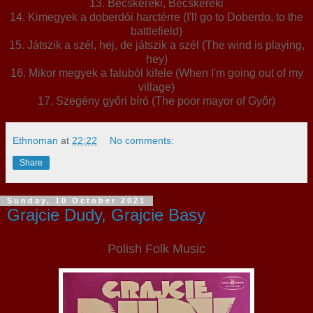
13. Becskereki, Becskereki
14. Kimegyek a doberdói harctérre (I'll go to Doberdo, to the
battlefield)
15. Játszik a szél, hej, de játszik a szél (The wind is playing,
hey)
16. Mikor megyek a faluból kifele (When I'm going out of my
village)
17. Szegény győri bíró (The poor mayor of Győr)
Ethnoman
at
22:22
No comments:
Share
Sunday, 10 October 2021
Grajcie Dudy, Grajcie Basy
Polish Folk Music