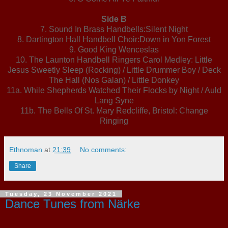
Side B
7. Sound In Brass Handbells:Silent Night
8. Dartington Hall Handbell Choir:Down in Yon Forest
9. Good King Wenceslas
10. The Launton Handbell Ringers Carol Medley: Little
Jesus Sweetly Sleep (Rocking) / Little Drummer Boy / Deck
The Hall (Nos Galan) / Little Donkey
11a. While Shepherds Watched Their Flocks by Night / Auld
Lang Syne
11b. The Bells Of St. Mary Redcliffe, Bristol: Change
Ringing
Ethnoman
at
21:39
No comments:
Share
Tuesday, 23 November 2021
Dance Tunes from Närke