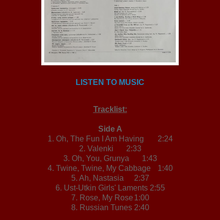
LISTEN TO MUSIC
Tracklist:
Side A
1. Oh, The Fun I Am Having
2:24
2. Valenki
2:33
3. Oh, You, Grunya
1:43
4. Twine, Twine, My Cabbage
1:40
5. Ah, Nastasia
2:37
6. Ust-Utkin Girls' Laments
2:55
7. Rose, My Rose
1:00
8. Russian Tunes
2:40