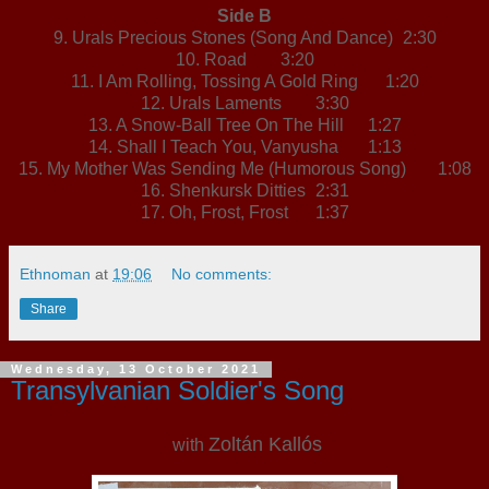
Side B
9. Urals Precious Stones (Song And Dance)
2:30
10. Road
3:20
11. I Am Rolling, Tossing A Gold Ring
1:20
12. Urals Laments
3:30
13. A Snow-Ball Tree On The Hill
1:27
14. Shall I Teach You, Vanyusha
1:13
15. My Mother Was Sending Me (Humorous Song)
1:08
16. Shenkursk Ditties
2:31
17. Oh, Frost, Frost
1:37
Ethnoman
at
19:06
No comments:
Share
Wednesday, 13 October 2021
Transylvanian Soldier's Song
Zoltán Kallós
with