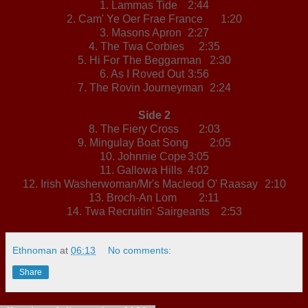
1. Lammas Tide
2:44
2. Cam' Ye Oer Frae France
1:20
3. Masons Apron
2:27
4. The Twa Corbies
2:35
5. Hi For The Beggarman
2:30
6. As I Roved Out
3:56
7. The Rovin Journeyman
2:24
Side 2
8. The Fiery Cross
2:03
9. Mingulay Boat Song
2:05
10. Johnnie Cope
3:05
11. Gallowa Hills
4:02
12. Irish Washerwoman/Mr's Macleod O' Raasay
2:10
13. Broch-An Lom
2:11
14. Twa Recruitin' Sairgeants
2:53
Ethnoman
at
06:13
No comments:
Share