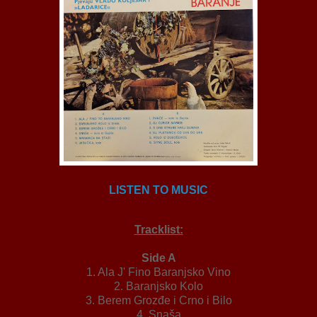
LISTEN TO MUSIC
Tracklist:
Side A
1. Ala J' Fino Baranjsko Vino
2. Baranjsko Kolo
3. Berem Grozđe i Crno i Bilo
4. Snaša