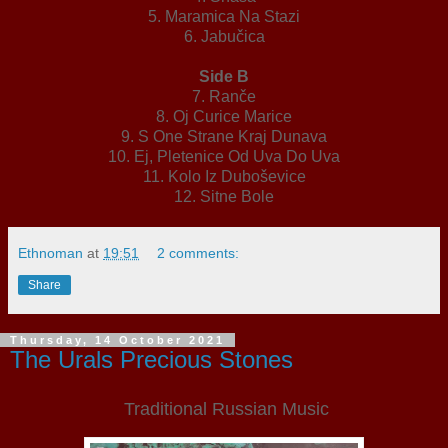
5. Maramica Na Stazi
6. Jabučica
Side B
7. Ranče
8. Oj Curice Marice
9. S One Strane Kraj Dunava
10. Ej, Pletenice Od Uva Do Uva
11. Kolo Iz Duboševice
12. Sitne Bole
Ethnoman
at
19:51
2 comments:
Share
Thursday, 14 October 2021
The Urals Precious Stones
Traditional Russian Music