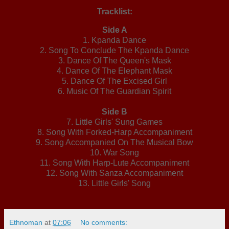
Tracklist:
Side A
1. Kpanda Dance
2. Song To Conclude The Kpanda Dance
3. Dance Of The Queen's Mask
4. Dance Of The Elephant Mask
5. Dance Of The Excised Girl
6. Music Of The Guardian Spirit
Side B
7. Little Girls' Sung Games
8. Song With Forked-Harp Accompaniment
9. Song Accompanied On The Musical Bow
10. War Song
11. Song With Harp-Lute Accompaniment
12. Song With Sanza Accompaniment
13. Little Girls' Song
Ethnoman
at
07:06
No comments: