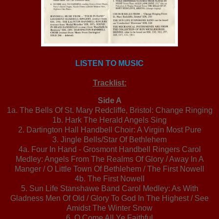
LISTEN TO MUSIC
Tracklist:
Side A
1a. The Bells Of St. Mary Redcliffe, Bristol: Change Ringing
1b. Hark The Herald Angels Sing
2. Dartington Hall Handbell Choir: A Virgin Most Pure
3. Jingle Bells/Star Of Bethlehem
4a. Four In Hand - Grosmont Handbell Ringers Carol
Medley: Angels From The Realms Of Glory / Away In A
Manger / O Little Town Of Bethlehem / The First Nowell
4b. The First Nowell
5. Sun Life Stanshawe Band Carol Medley: As With
Gladness Men Of Old / Glory To God In The Highest / See
Amidst The Winter Snow
6. O Come All Ye Faithful