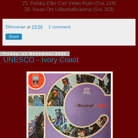
25. Polska Efter Carl Viktor Rulin (SvL 119)
26. Visan Om Lillkyrkaflickorna (SvL 353)
Ethnoman
at
19:56
1 comment:
Share
Friday, 12 November 2021
UNESCO - Ivory Coast