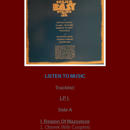
LISTEN TO MUSIC
Tracklist:
LP I.
Side A
I. Region Of Mazowsze
1. Oberek With Couplets