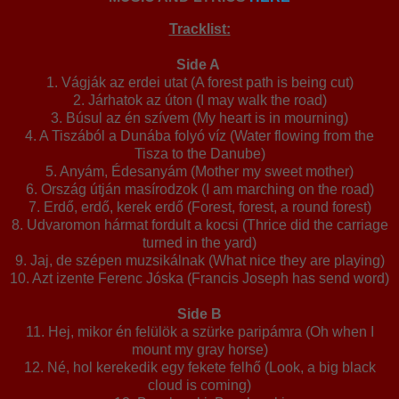
Tracklist:
Side A
1. Vágják az erdei utat (A forest path is being cut)
2. Járhatok az úton (I may walk the road)
3. Búsul az én szívem (My heart is in mourning)
4. A Tiszából a Dunába folyó víz (Water flowing from the
Tisza to the Danube)
5. Anyám, Édesanyám (Mother my sweet mother)
6. Ország útján masírodzok (I am marching on the road)
7. Erdő, erdő, kerek erdő (Forest, forest, a round forest)
8. Udvaromon hármat fordult a kocsi (Thrice did the carriage
turned in the yard)
9. Jaj, de szépen muzsikálnak (What nice they are playing)
10. Azt izente Ferenc Jóska (Francis Joseph has send word)
Side B
11. Hej, mikor én felülök a szürke paripámra (Oh when I
mount my gray horse)
12. Né, hol kerekedik egy fekete felhő (Look, a big black
cloud is coming)