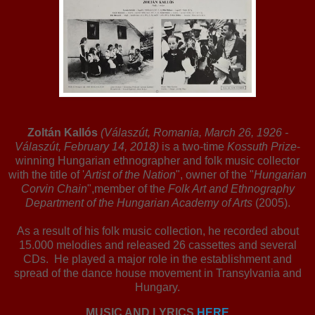
Zoltán Kallós
(Válaszút, Romania, March 26, 1926 -
Válaszút, February 14, 2018)
is a two-time
Kossuth Prize
-
winning Hungarian ethnographer and folk music collector
with the title of '
Artist of the Nation
", owner of the "
Hungarian
Corvin Chain
",member of the
Folk Art and Ethnography
Department of the Hungarian Academy of Arts
(2005).
As a result of his folk music collection, he recorded about
15.000 melodies and released 26 cassettes and several
CDs. He played a major role in the establishment and
spread of the dance house movement in Transylvania and
Hungary.
MUSIC AND LYRICS
HERE